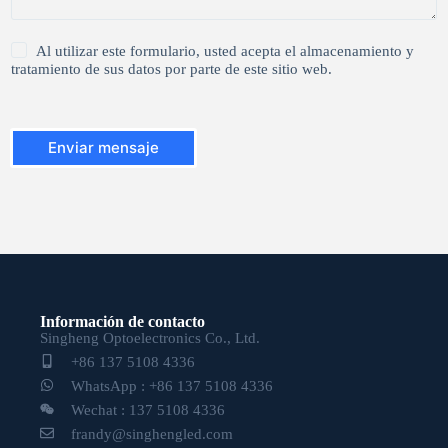
1
Al utilizar este formulario, usted acepta el almacenamiento y
*
tratamiento de sus datos por parte de este sitio web.
Enviar mensaje
Información de contacto
Singheng Optoelectronics Co., Ltd.
+86 137 5108 4336
WhatsApp : +86 137 5108 4336
Wechat : 137 5108 4336
frandy@singhengled.com