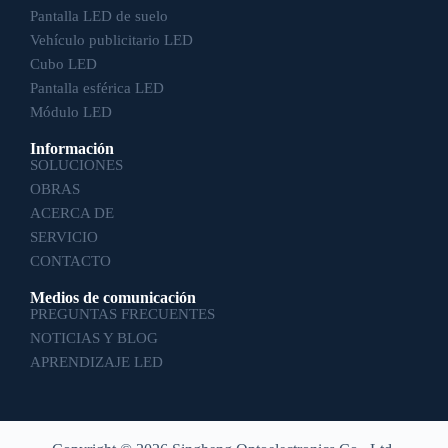
Pantalla LED de suelo
Vehículo publicitario LED
Cubo LED
Pantalla esférica LED
Módulo LED
Información
SOLUCIONES
OBRAS
ACERCA DE
SERVICIO
CONTACTO
Medios de comunicación
PREGUNTAS FRECUENTES
NOTICIAS Y BLOG
APRENDIZAJE LED