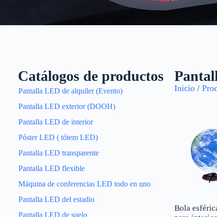
Catálogos de productos
Pantal
La pantalla LED creativa
Inicio
/
Pro
Pantalla LED de alquiler (Evento)
tecnología mecánica y 
Pantalla LED exterior (DOOH)
Básicamente se quiere co
generalmente pantalla esfé
Pantalla LED de interior
de apertura y cierre, pant
Póster LED ( tótem LED)
Pantalla LED transparente
Pantalla LED flexible
Máquina de conferencias LED todo en uno
Pantalla LED del estadio
Bola esféri
Pantalla LED de suelo