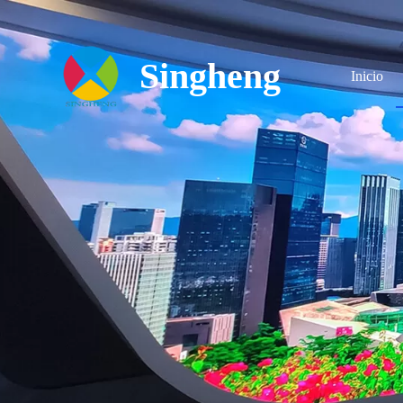
跳
过
内
Singheng
容
Inicio