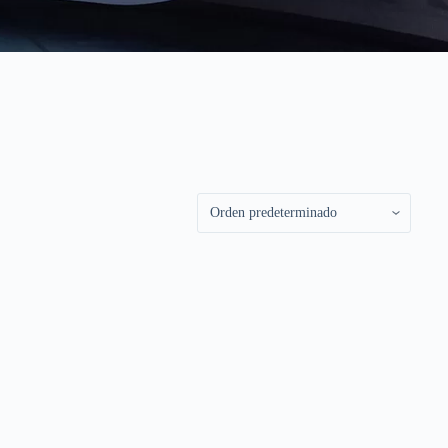
a LED especial que utiliza
cción humano-ordenador.
ar. En la actualidad, hay
talla de elevación, pantalla
demos ayudarle a realizarla.