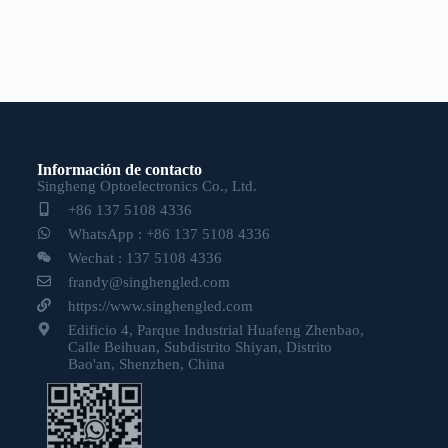
Información de contacto
Singheng Optoelectronics Co., Ltd.
+86 137 5108 4336
WhatsApp : +86 137 5108 4336
Wechat : 137 5108 4336
frandy@singhengled.com
https://www.singhengled.com
Edificio 4, Parque Industrial Huafeng Zhenbao,
Calle Beihuan, Subdistrito Shiyan, Distrito
Bao'an, Shenzhen, China