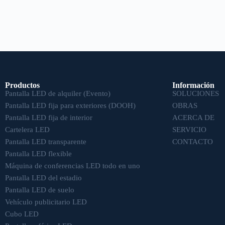
Productos
Información
Pantalla LED de alquiler (Evento)
SOLUCIONES
Pantalla LED fija para exteriores (DOOH)
OBRAS
Pantalla LED fija de interior
ACERCA DE
Cartelera LED
SERVICIO
Pantalla LED transparente
CONTACTO
Pantalla LED flexible
Máquina de conferencias LED todo en uno
Pantalla LED del estadio
Pantalla LED de suelo
Vehículo publicitario LED
Cubo LED