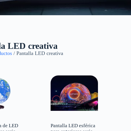
Pantalla LED creativa
la LED creativa
 es una combinación de creatividad y tecnología, es una pantall
ductos
/ Pantalla LED creativa
optoelectrónica para crear formas únicas, movimiento e intera
nseguir el efecto, se quiere conseguir la forma, se puede realiz
rica, pantalla cúbica, pantalla de ondas, pantalla de letras, pan
alla giratoria, pantalla de pintura, etc. Solo díganos su idea, po
ca de LED
Pantalla LED esférica