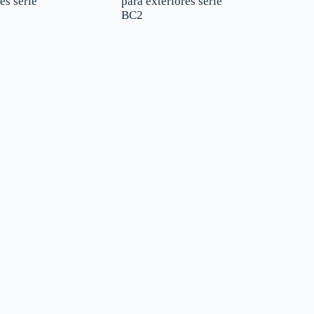
es serie
para exteriores serie
BC2