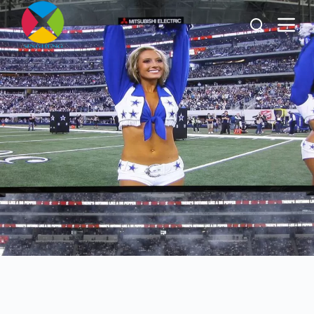
跳
过
内
容
Pantalla LED de suelo