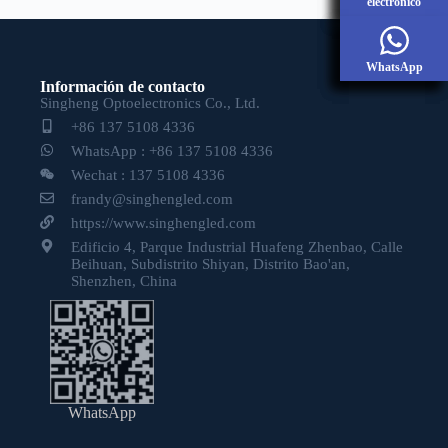
electrónico
electrónico
electrónico
WhatsApp
WhatsApp
WhatsApp
Información de contacto
Singheng Optoelectronics Co., Ltd.
+86 137 5108 4336
WhatsApp : +86 137 5108 4336
Wechat : 137 5108 4336
frandy@singhengled.com
https://www.singhengled.com
Edificio 4, Parque Industrial Huafeng Zhenbao, Calle
Beihuan, Subdistrito Shiyan, Distrito Bao'an,
Shenzhen, China
WhatsApp