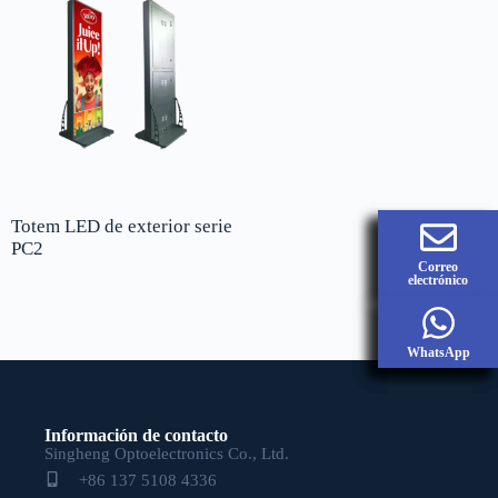
Totem LED de exterior serie
PC2
Correo
Correo
Correo
electrónico
electrónico
electrónico
WhatsApp
WhatsApp
WhatsApp
Información de contacto
Singheng Optoelectronics Co., Ltd.
+86 137 5108 4336