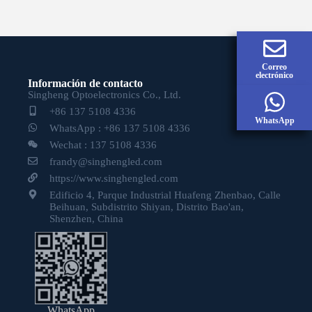
Correo
electrónico
Información de contacto
Singheng Optoelectronics Co., Ltd.
+86 137 5108 4336
WhatsApp
WhatsApp : +86 137 5108 4336
Wechat : 137 5108 4336
frandy@singhengled.com
https://www.singhengled.com
Edificio 4, Parque Industrial Huafeng Zhenbao, Calle
Beihuan, Subdistrito Shiyan, Distrito Bao'an,
Shenzhen, China
WhatsApp