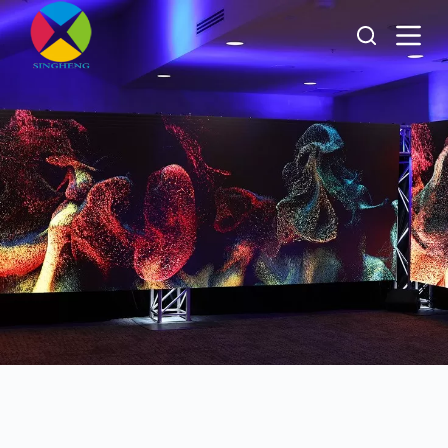
跳
过
内
容
Acerca de
Singheng