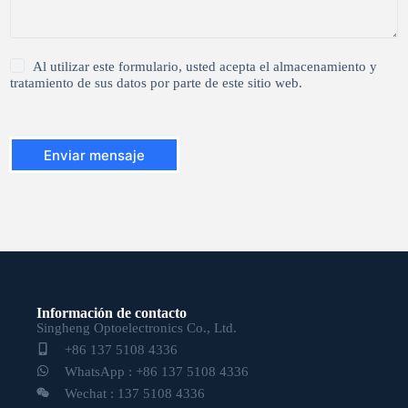
1
Al utilizar este formulario, usted acepta el almacenamiento y
*
tratamiento de sus datos por parte de este sitio web.
Enviar mensaje
Información de contacto
Singheng Optoelectronics Co., Ltd.
+86 137 5108 4336
WhatsApp : +86 137 5108 4336
Wechat : 137 5108 4336