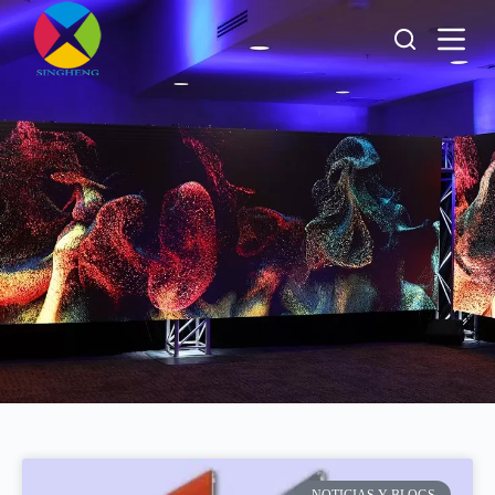
跳
过
内
容
singhen
gled