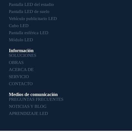
Pantalla LED del estadio
Pantalla LED de suelo
Vehículo publicitario LED
Cubo LED
Pantalla esférica LED
Módulo LED
Información
SOLUCIONES
OBRAS
ACERCA DE
SERVICIO
CONTACTO
Medios de comunicación
PREGUNTAS FRECUENTES
NOTICIAS Y BLOG
APRENDIZAJE LED